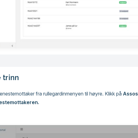
 trinn
jenestemottaker fra rullegardinmenyen til høyre. Klikk på
Assosi
nestemottakeren.