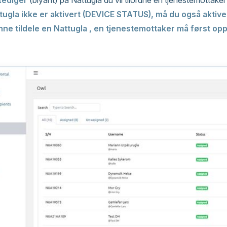
Rediger
(blyant) på Nattugla du vil tilordne en tjenestemottaker
tugla ikke er aktivert (DEVICE STATUS), må du også aktive
nne tildele en Nattugla
,
en tjenestemottaker
må først opp