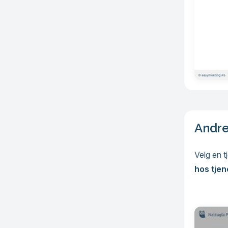
Andre
Velg en t
hos tje