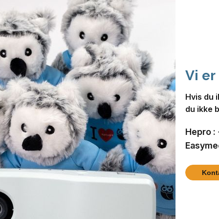
Vi er
Hvis du i
du ikke b
Hepro :
Easymee
Kont