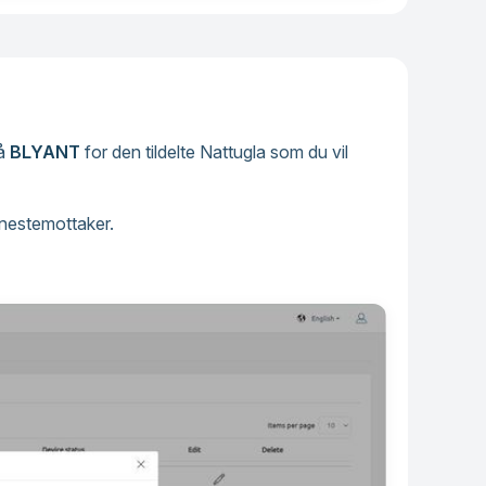
på
BLYANT
for den tildelte Nattugla som du vil
enestemottaker.