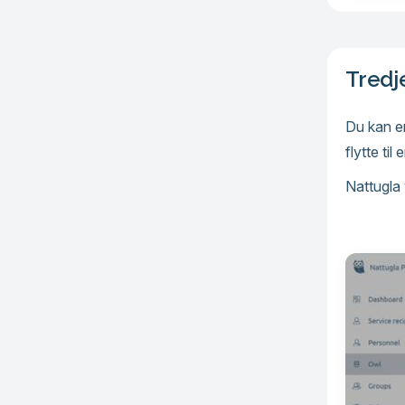
Tredje
Du kan en
flytte ti
‍Nattugla