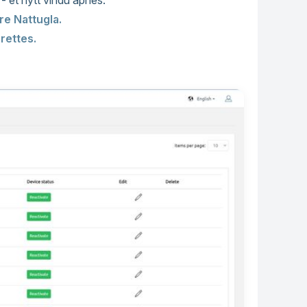
 - et nytt vindu åpnes.
re Nattugla.
rettes.