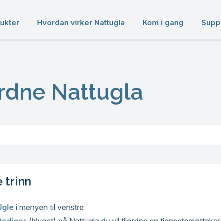
ukter
Hvordan virker Nattugla
Kom i gang
Supp
ordne Nattugla
 trinn
Ugle
i menyen til venstre