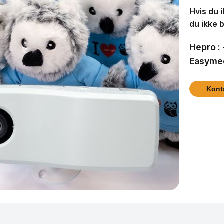
Hvis du i
du ikke b
Hepro :
Easymee
Kont