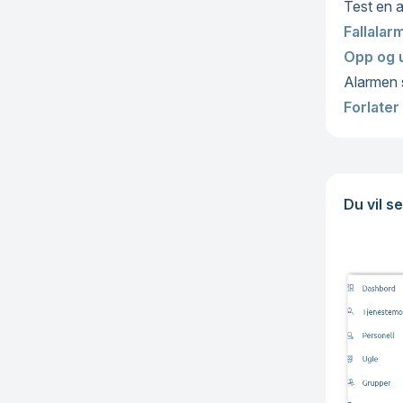
Test en a
Fallalar
Opp og 
Alarmen 
Forlater
Du vil s