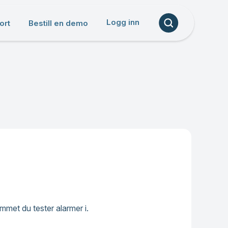
Logg inn
ort
Bestill en demo
ommet du tester alarmer i.