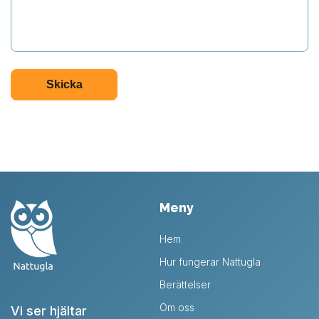
Meny
Hem
Hur fungerar Nattugla
Berättelser
Om oss
Vi ser hjältar