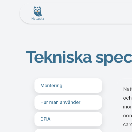
Tekniska spec
Montering
Natt
och
Hur man använder
ino
oön
DPIA
car