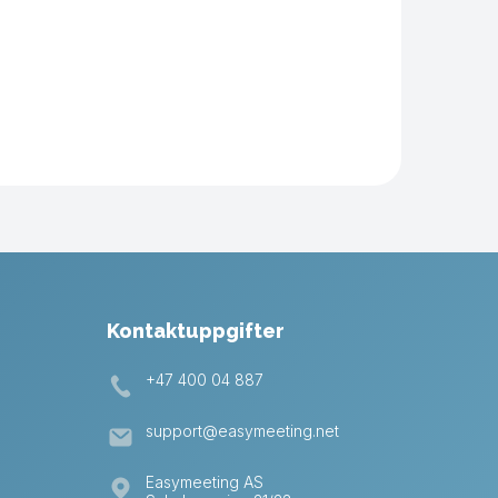
Kontaktuppgifter
+47 400 04 887
support@easymeeting.net
Easymeeting AS