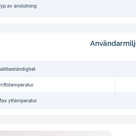
yp av anslutning
Användarmil
uktbeständighet
riftstemperatur
ax yttemperatur