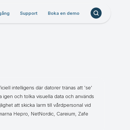
gång
Support
Boka en demo
iell intelligens där datorer tränas att 'se'
na igen och tolka visuella data och används
ghet att skicka larm till vårdpersonal vid
ormarna Hepro, NetNordic, Careium, Zafe