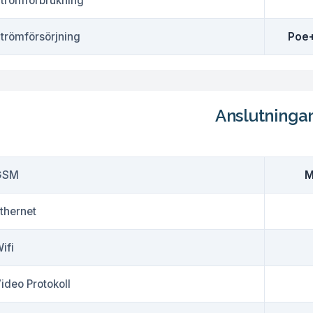
trömförbrukning
trömförsörjning
Poe+
Anslutninga
GSM
M
thernet
ifi
ideo Protokoll