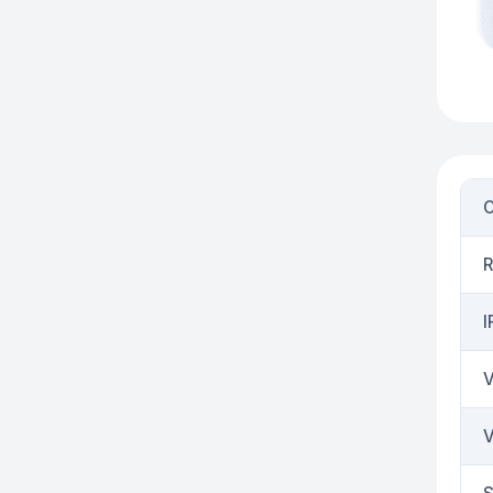
O
R
I
V
V