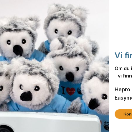
Vi f
Om du i
- vi finn
Hepro 
Easyme
Kon