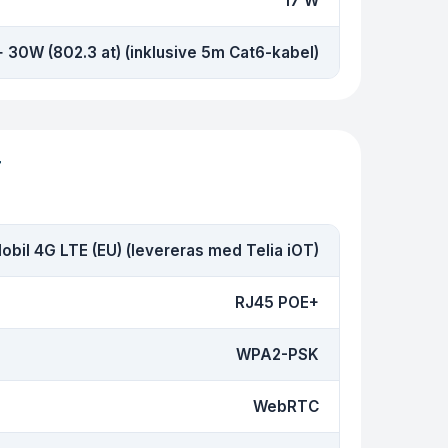
17 W
 30W (802.3 at) (inklusive 5m Cat6-kabel)
r
obil 4G LTE (EU) (levereras med Telia iOT)
RJ45 POE+
WPA2-PSK
WebRTC