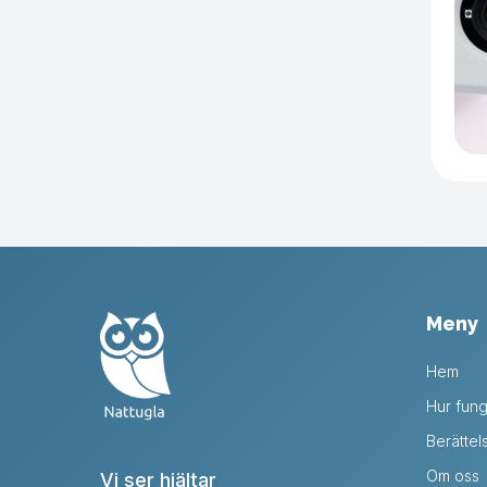
Meny
Hem
Hur fung
Berättel
Om oss
Vi ser hjältar