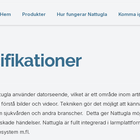
Hem
Produkter
Hur fungerar Nattugla
Komma i
ifikationer
ugla använder datorseende, vilket är ett område inom artific
 förstå bilder och videor. Tekniken gör det möjligt att kän
m sjukvården och andra branscher. ‍ Detta ger Nattugla möjli
skade händelser. Nattugla är fullt integrerad i larmplattf
esystem m.fl.