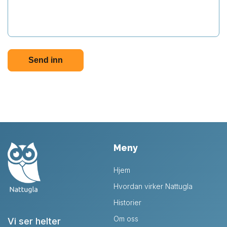
Meny
Hjem
Hvordan virker Nattugla
Historier
Om oss
Vi ser helter