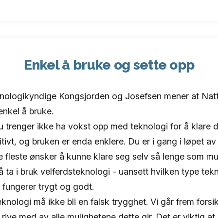
Enkel å bruke og sette opp
nologikyndige Kongsjorden og Josefsen mener at Nattu
enkel å bruke.
u trenger ikke ha vokst opp med teknologi for å klare d
uitivt, og bruken er enda enklere. Du er i gang i løpet a
e fleste ønsker å kunne klare seg selv så lenge som mu
 å ta i bruk velferdsteknologi - uansett hvilken type te
 fungerer trygt og godt.
knologi må ikke bli en falsk trygghet. Vi går frem forsikt
 rive med av alle mulighetene dette gir. Det er viktig a