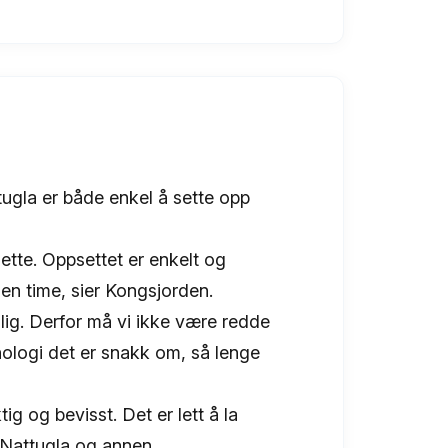
gla er både enkel å sette opp
ette. Oppsettet er enkelt og
v en time, sier Kongsjorden.
lig. Derfor må vi ikke være redde
knologi det er snakk om, så lenge
ig og bevisst. Det er lett å la
t Nattugla og annen