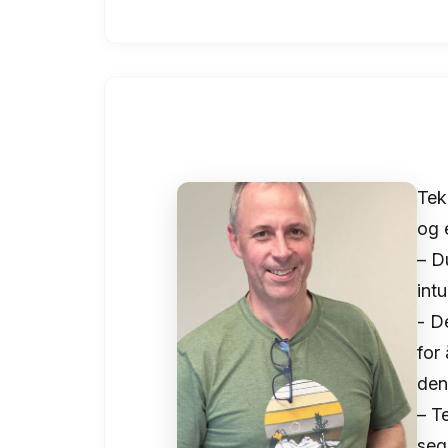
Tek
og 
– D
int
- D
for
den
– Te
seg