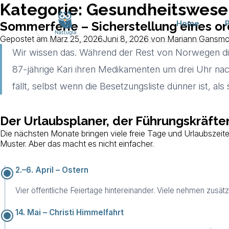
Kategorie:
Gesundheitswese
Home
Sommerferie – Sicherstellung eines or
Gepostet am
März 25, 2026
Juni 8, 2026
von
Mariann Gansm
Wir wissen das. Während der Rest von Norwegen die Ko
87-jährige Kari ihren Medikamenten um drei Uhr na
fällt, selbst wenn die Besetzungsliste dünner ist, als s
Der Urlaubsplaner, der Führungskräfte
Die nächsten Monate bringen viele freie Tage und Urlaubszeiten
Muster. Aber das macht es nicht einfacher.
2.–6. April – Ostern
Vier öffentliche Feiertage hintereinander. Viele nehmen zusä
14. Mai – Christi Himmelfahrt