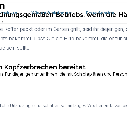
n
Produkte
Wie es funktioniert
Erste Schritte
dnungsgemäßen Betriebs, wenn die Hälf
oe
ffer packt oder im Garten grillt, seid ihr diejenigen, d
chts bekommt. Dass Ole die Hilfe bekommt, die er für 
ie sein sollte.
n Kopfzerbrechen bereitet
. Für diejenigen unter Ihnen, die mit Schichtplänen und Person
tzliche Urlaubstage und schaffen so ein langes Wochenende von bis